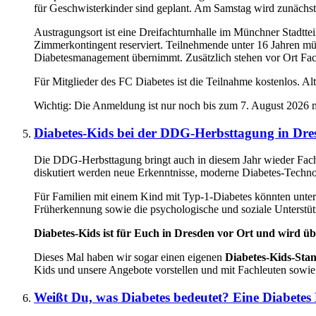
für Geschwisterkinder sind geplant. Am Samstag wird zunächst 
Austragungsort ist eine Dreifachturnhalle im Münchner Stadtte
Zimmerkontingent reserviert. Teilnehmende unter 16 Jahren mü
Diabetesmanagement übernimmt. Zusätzlich stehen vor Ort Fach
Für Mitglieder des FC Diabetes ist die Teilnahme kostenlos. Al
Wichtig: Die Anmeldung ist nur noch bis zum 7. August 2026 
Diabetes-Kids bei der DDG-Herbsttagung in Dre
Die DDG-Herbsttagung bringt auch in diesem Jahr wieder Fach
diskutiert werden neue Erkenntnisse, moderne Diabetes-Techno
Für Familien mit einem Kind mit Typ-1-Diabetes könnten unt
Früherkennung sowie die psychologische und soziale Unterstütz
Diabetes-Kids ist für Euch in Dresden vor Ort und wird übe
Dieses Mal haben wir sogar einen eigenen
Diabetes-Kids-Sta
Kids und unsere Angebote vorstellen und mit Fachleuten sow
Weißt Du, was Diabetes bedeutet? Eine Diabetes