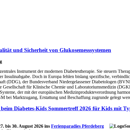
lität und Sicherheit von Glukosemesssystemen
ng
entrales Instrument der modernen Diabetestherapie. Sie steuern Thera
 Insulinabgabe. Doch in Europa fehlen bislang spezifische, verbindlic
schaft (DDG), der Bundesverband Niedergelassener Diabetologen (BV
e Gesellschaft für Klinische Chemie und Laboratoriumsmedizin (DGKL
ysteme, der mit der europäischen Medizinprodukteverordnung harmonis
GM bei Marktzugang, Erstattung und Beschaffung zugrunde gelegt wer
iabetes-Kids Sommertreff 2026 für Kids mit Typ1
7. bis 30. August 2026 ins
Ferienparadies Pferdeberg