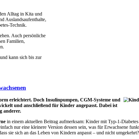
en Alltag in Kita und
nd Auslandsaufenthalte,
betes-Technik.
gehen. Auch persönliche
en Familien,
n.
und kann sich bis zur
rwachsenen
enorm erleichtert. Doch Insulinpumpen, CGM-Systeme und
kelt und anschließend für Kinder angepasst. Dabei ist
ig anderer.
rne
in einem aktuellen Beitrag aufmerksam: Kinder mit Typ-1-Diabetes 
infach nur eine kleinere Version dessen sein, was für Erwachsene funkt
dass sie sich an das Leben von Kindern anpasst – und nicht umgekehrt?