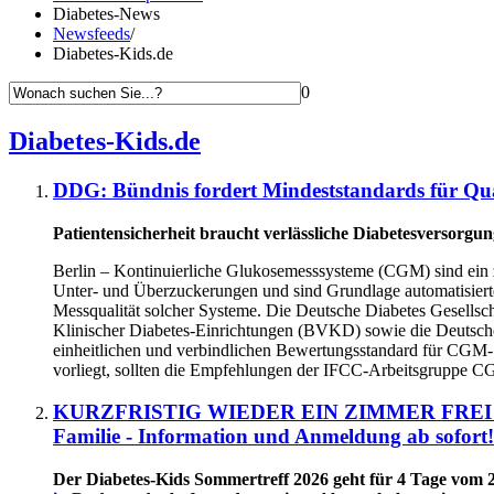
Diabetes-News
Newsfeeds
/
Diabetes-Kids.de
0
Diabetes-Kids.de
DDG: Bündnis fordert Mindeststandards für Qua
Patientensicherheit braucht verlässliche Diabetesversorgu
Berlin – Kontinuierliche Glukosemesssysteme (CGM) sind ein z
Unter- und Überzuckerungen und sind Grundlage automatisierter
Messqualität solcher Systeme. Die Deutsche Diabetes Gesell
Klinischer Diabetes-Einrichtungen (BVKD) sowie die Deutsch
einheitlichen und verbindlichen Bewertungsstandard für CGM-S
vorliegt, sollten die Empfehlungen der IFCC-Arbeitsgruppe C
KURZFRISTIG WIEDER EIN ZIMMER FREI beim D
Familie - Information und Anmeldung ab sofort!
Der Diabetes-Kids Sommertreff 2026 geht für 4 Tage vom 2