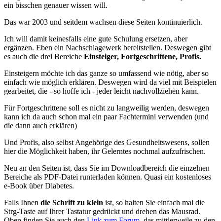
ein bisschen genauer wissen will.
Das war 2003 und seitdem wachsen diese Seiten kontinuierlich.
Ich will damit keinesfalls eine gute Schulung ersetzen, aber
ergänzen. Eben ein Nachschlagewerk bereitstellen. Deswegen gibt
es auch die drei Bereiche
Einsteiger, Fortgeschrittene, Profis.
Einsteigern möchte ich das ganze so umfassend wie nötig, aber so
einfach wie möglich erklären. Deswegen wird da viel mit Beispielen
gearbeitet, die - so hoffe ich - jeder leicht nachvollziehen kann.
Für Fortgeschrittene soll es nicht zu langweilig werden, deswegen
kann ich da auch schon mal ein paar Fachtermini verwenden (und
die dann auch erklären)
Und Profis, also selbst Angehörige des Gesundheitswesens, sollen
hier die Möglichkeit haben, ihr Gelerntes nochmal aufzufrischen.
Neu an den Seiten ist, dass Sie im Downloadbereich die einzelnen
Bereiche als PDF-Datei runterladen können. Quasi ein kostenloses
e-Book über Diabetes.
Falls Ihnen
die Schrift zu klein
ist, so halten Sie einfach mal die
Strg-Taste auf Ihrer Tastatur gedrückt und drehen das Mausrad.
Oben finden Sie auch den
Link zum Forum
, das mittlerweile zu den