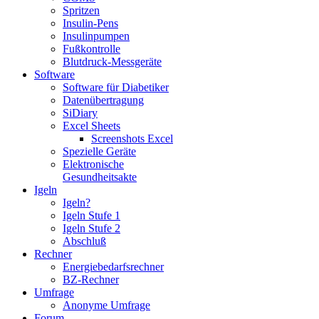
Spritzen
Insulin-Pens
Insulinpumpen
Fußkontrolle
Blutdruck-Messgeräte
Software
Software für Diabetiker
Datenübertragung
SiDiary
Excel Sheets
Screenshots Excel
Spezielle Geräte
Elektronische
Gesundheitsakte
Igeln
Igeln?
Igeln Stufe 1
Igeln Stufe 2
Abschluß
Rechner
Energiebedarfsrechner
BZ-Rechner
Umfrage
Anonyme Umfrage
Forum