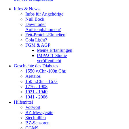
Infos & News
Infos für Angehörige
Null Bock
Dawn oder
Aufstehphänomen?
Fett-Protein-Einheiten
Cola Light?
FGM & AGP
Meine Erfahrungen
IMPACT Studie
veröffentlicht
Geschichte des Diabetes
1550 v.Chr.-100n.Chr.
Aretaios
150 n.Chr. - 1673
1776 - 1908
1921 - 1940
1941 - 2006
Hilfsmittel
Vorwort
BZ-Messgeräte
Stechhilfen
BZ-Sensoren
CGMS