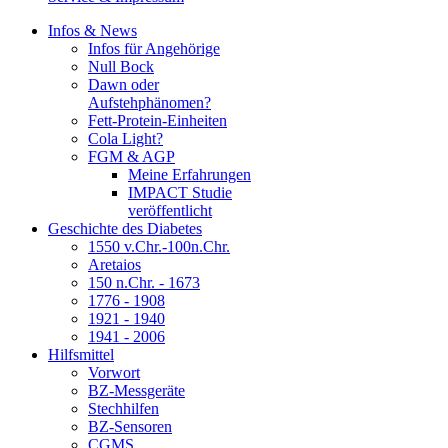
Infos & News
Infos für Angehörige
Null Bock
Dawn oder
Aufstehphänomen?
Fett-Protein-Einheiten
Cola Light?
FGM & AGP
Meine Erfahrungen
IMPACT Studie
veröffentlicht
Geschichte des Diabetes
1550 v.Chr.-100n.Chr.
Aretaios
150 n.Chr. - 1673
1776 - 1908
1921 - 1940
1941 - 2006
Hilfsmittel
Vorwort
BZ-Messgeräte
Stechhilfen
BZ-Sensoren
CGMS