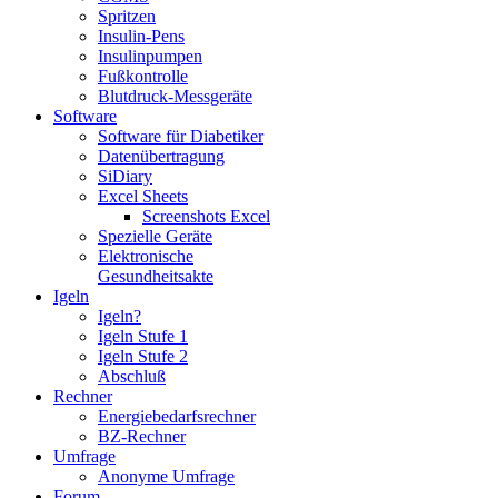
Spritzen
Insulin-Pens
Insulinpumpen
Fußkontrolle
Blutdruck-Messgeräte
Software
Software für Diabetiker
Datenübertragung
SiDiary
Excel Sheets
Screenshots Excel
Spezielle Geräte
Elektronische
Gesundheitsakte
Igeln
Igeln?
Igeln Stufe 1
Igeln Stufe 2
Abschluß
Rechner
Energiebedarfsrechner
BZ-Rechner
Umfrage
Anonyme Umfrage
Forum