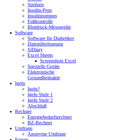
Spritzen
Insulin-Pens
Insulinpumpen
Fußkontrolle
Blutdruck-Messgeräte
Software
Software für Diabetiker
Datenübertragung
SiDiary
Excel Sheets
Screenshots Excel
Spezielle Geräte
Elektronische
Gesundheitsakte
Igeln
Igeln?
Igeln Stufe 1
Igeln Stufe 2
Abschluß
Rechner
Energiebedarfsrechner
BZ-Rechner
Umfrage
Anonyme Umfrage
Forum