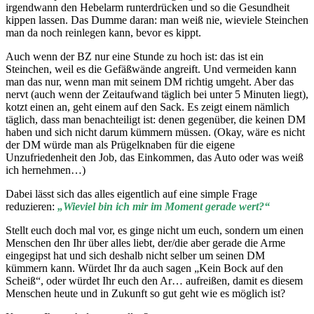
irgendwann den Hebelarm runterdrücken und so die Gesundheit
kippen lassen. Das Dumme daran: man weiß nie, wieviele Steinchen
man da noch reinlegen kann, bevor es kippt.
Auch wenn der BZ nur eine Stunde zu hoch ist: das ist ein
Steinchen, weil es die Gefäßwände angreift. Und vermeiden kann
man das nur, wenn man mit seinem DM richtig umgeht. Aber das
nervt (auch wenn der Zeitaufwand täglich bei unter 5 Minuten liegt),
kotzt einen an, geht einem auf den Sack. Es zeigt einem nämlich
täglich, dass man benachteiligt ist: denen gegenüber, die keinen DM
haben und sich nicht darum kümmern müssen. (Okay, wäre es nicht
der DM würde man als Prügelknaben für die eigene
Unzufriedenheit den Job, das Einkommen, das Auto oder was weiß
ich hernehmen…)
Dabei lässt sich das alles eigentlich auf eine simple Frage
reduzieren:
„Wieviel bin ich mir im Moment gerade wert?“
Stellt euch doch mal vor, es ginge nicht um euch, sondern um einen
Menschen den Ihr über alles liebt, der/die aber gerade die Arme
eingegipst hat und sich deshalb nicht selber um seinen DM
kümmern kann. Würdet Ihr da auch sagen „Kein Bock auf den
Scheiß“, oder würdet Ihr euch den Ar… aufreißen, damit es diesem
Menschen heute und in Zukunft so gut geht wie es möglich ist?