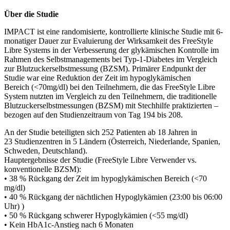
Über die Studie
IMPACT ist eine randomisierte, kontrollierte klinische Studie mit 6-
monatiger Dauer zur Evaluierung der Wirksamkeit des FreeStyle
Libre Systems in der Verbesserung der glykämischen Kontrolle im
Rahmen des Selbstmanagements bei Typ-1-Diabetes im Vergleich
zur Blutzuckerselbstmessung (BZSM). Primärer Endpunkt der
Studie war eine Reduktion der Zeit im hypoglykämischen
Bereich (<70mg/dl) bei den Teilnehmern, die das FreeStyle Libre
System nutzten im Vergleich zu den Teilnehmern, die traditionelle
Blutzuckerselbstmessungen (BZSM) mit Stechhilfe praktizierten –
bezogen auf den Studienzeitraum von Tag 194 bis 208.
An der Studie beteiligten sich 252 Patienten ab 18 Jahren in
23 Studienzentren in 5 Ländern (Österreich, Niederlande, Spanien,
Schweden, Deutschland).
Hauptergebnisse der Studie (FreeStyle Libre Verwender vs.
konventionelle BZSM):
• 38 % Rückgang der Zeit im hypoglykämischen Bereich (<70
mg/dl)
• 40 % Rückgang der nächtlichen Hypoglykämien (23:00 bis 06:00
Uhr) )
• 50 % Rückgang schwerer Hypoglykämien (<55 mg/dl)
• Kein HbA1c-Anstieg nach 6 Monaten