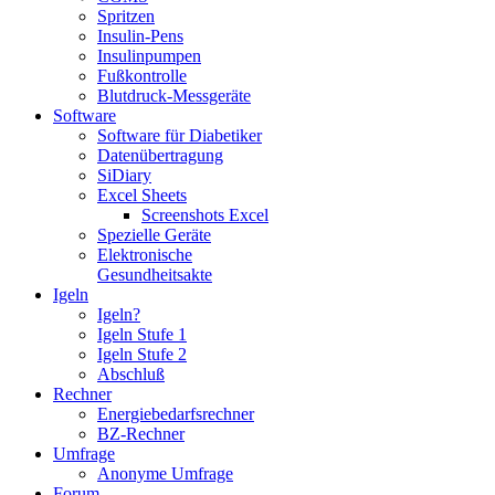
Spritzen
Insulin-Pens
Insulinpumpen
Fußkontrolle
Blutdruck-Messgeräte
Software
Software für Diabetiker
Datenübertragung
SiDiary
Excel Sheets
Screenshots Excel
Spezielle Geräte
Elektronische
Gesundheitsakte
Igeln
Igeln?
Igeln Stufe 1
Igeln Stufe 2
Abschluß
Rechner
Energiebedarfsrechner
BZ-Rechner
Umfrage
Anonyme Umfrage
Forum