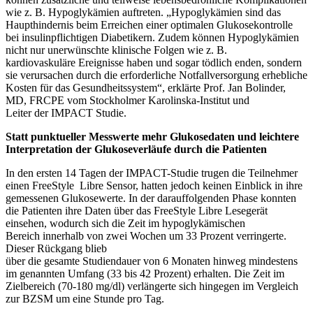
wie z. B. Hypoglykämien auftreten. „Hypoglykämien sind das
Haupthindernis beim Erreichen einer optimalen Glukosekontrolle
bei insulinpflichtigen Diabetikern. Zudem können Hypoglykämien
nicht nur unerwünschte klinische Folgen wie z. B.
kardiovaskuläre Ereignisse haben und sogar tödlich enden, sondern
sie verursachen durch die erforderliche Notfallversorgung erhebliche
Kosten für das Gesundheitssystem“, erklärte Prof. Jan Bolinder,
MD, FRCPE vom Stockholmer Karolinska-Institut und
Leiter der IMPACT Studie.
Statt punktueller Messwerte mehr Glukosedaten und leichtere
Interpretation der Glukoseverläufe durch die Patienten
In den ersten 14 Tagen der IMPACT-Studie trugen die Teilnehmer
einen FreeStyle Libre Sensor, hatten jedoch keinen Einblick in ihre
gemessenen Glukosewerte. In der darauffolgenden Phase konnten
die Patienten ihre Daten über das FreeStyle Libre Lesegerät
einsehen, wodurch sich die Zeit im hypoglykämischen
Bereich innerhalb von zwei Wochen um 33 Prozent verringerte.
Dieser Rückgang blieb
über die gesamte Studiendauer von 6 Monaten hinweg mindestens
im genannten Umfang (33 bis 42 Prozent) erhalten. Die Zeit im
Zielbereich (70-180 mg/dl) verlängerte sich hingegen im Vergleich
zur BZSM um eine Stunde pro Tag.