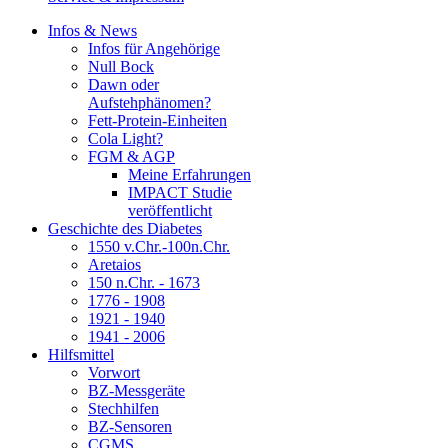
Infos & News
Infos für Angehörige
Null Bock
Dawn oder
Aufstehphänomen?
Fett-Protein-Einheiten
Cola Light?
FGM & AGP
Meine Erfahrungen
IMPACT Studie
veröffentlicht
Geschichte des Diabetes
1550 v.Chr.-100n.Chr.
Aretaios
150 n.Chr. - 1673
1776 - 1908
1921 - 1940
1941 - 2006
Hilfsmittel
Vorwort
BZ-Messgeräte
Stechhilfen
BZ-Sensoren
CGMS