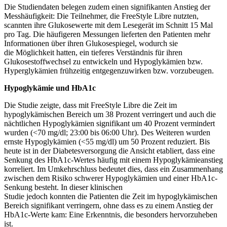
Die Studiendaten belegen zudem einen signifikanten Anstieg der
Messhäufigkeit: Die Teilnehmer, die FreeStyle Libre nutzten,
scannten ihre Glukosewerte mit dem Lesegerät im Schnitt 15 Mal
pro Tag. Die häufigeren Messungen lieferten den Patienten mehr
Informationen über ihren Glukosespiegel, wodurch sie
die Möglichkeit hatten, ein tieferes Verständnis für ihren
Glukosestoffwechsel zu entwickeln und Hypoglykämien bzw.
Hyperglykämien frühzeitig entgegenzuwirken bzw. vorzubeugen.
Hypoglykämie und HbA1c
Die Studie zeigte, dass mit FreeStyle Libre die Zeit im
hypoglykämischen Bereich um 38 Prozent verringert und auch die
nächtlichen Hypoglykämien signifikant um 40 Prozent vermindert
wurden (<70 mg/dl; 23:00 bis 06:00 Uhr). Des Weiteren wurden
ernste Hypoglykämien (<55 mg/dl) um 50 Prozent reduziert. Bis
heute ist in der Diabetesversorgung die Ansicht etabliert, dass eine
Senkung des HbA1c-Wertes häufig mit einem Hypoglykämieanstieg
korreliert. Im Umkehrschluss bedeutet dies, dass ein Zusammenhang
zwischen dem Risiko schwerer Hypoglykämien und einer HbA1c-
Senkung besteht. In dieser klinischen
Studie jedoch konnten die Patienten die Zeit im hypoglykämischen
Bereich signifikant verringern, ohne dass es zu einem Anstieg der
HbA1c-Werte kam: Eine Erkenntnis, die besonders hervorzuheben
ist.