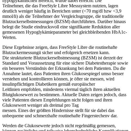
hypoglykämischen Bereich, wurde dabei erreicht: Die
Teilnehmer, die das FreeStyle Libre Messsystem nutzten, lagen
deutlich weniger häufig in Bereichen unter (<70 mg/dl bzw <3,9
mmol/li) als die Teilnehmer der Vergleichsgruppe, die traditionelle
Blutzuckerselbstmessungen (BZSM) durchführten. Darüber hinaus
belegt die Studie eindrucksvoll eine signifikante Reduktion aller
gemessenen Hypoglykämieparameter bei gleichbleibenden HbA1c-
Werten.
Diese Ergebnisse zeigen, dass FreeStyle Libre die routinehafte
Blutzuckermessungii sicher und erfolgreich ersetzen kann.
Die strukturierte Blutzuckerselbstmessung (BZSM) ist derzeit der
Standard und Voraussetzung für eine sichere Diabetestherapie sowie
ein besseres Verständnis der Erkrankung bei dem Patienten. Da die
Annahme lautet, dass Patienten ihren Glukosespiegel umso besser
verstehen und kontrollieren können, je öfter sie messen, wird
insulinpflichtigen Diabetikern gemäß europäischer
Leitlinien empfohlen, mindestens viermal täglich ihren aktuellen
Blutglukosewert zu bestimmen. Aktuelle Daten zeigen jedoch, dass
viele Patienten diesen Empfehlungen nicht folgen und ihren
Glukosewert weniger als dreimal pro Tag
messen. Eines der größten Hindernisse stellt für sie dabei das
unbequeme und schmerzhafte routinehafte Fingerstechenv dar.
Werden die Glukosewerte jedoch nicht regelmäßig gemessen,
können zusätzliche und teilweise lebensbedrohliche Komplikationen