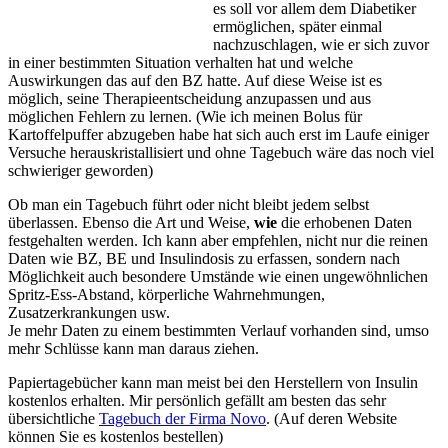
es soll vor allem dem Diabetiker
ermöglichen, später einmal
nachzuschlagen, wie er sich zuvor
in einer bestimmten Situation verhalten hat und welche
Auswirkungen das auf den BZ hatte. Auf diese Weise ist es
möglich, seine Therapieentscheidung anzupassen und aus
möglichen Fehlern zu lernen. (Wie ich meinen Bolus für
Kartoffelpuffer abzugeben habe hat sich auch erst im Laufe einiger
Versuche herauskristallisiert und ohne Tagebuch wäre das noch viel
schwieriger geworden)
Ob man ein Tagebuch führt oder nicht bleibt jedem selbst
überlassen. Ebenso die Art und Weise,
wie
die erhobenen Daten
festgehalten werden. Ich kann aber empfehlen, nicht nur die reinen
Daten wie BZ, BE und Insulindosis zu erfassen, sondern nach
Möglichkeit auch besondere Umstände wie einen ungewöhnlichen
Spritz-Ess-Abstand, körperliche Wahrnehmungen,
Zusatzerkrankungen usw.
Je mehr Daten zu einem bestimmten Verlauf vorhanden sind, umso
mehr Schlüsse kann man daraus ziehen.
Papiertagebücher kann man meist bei den Herstellern von Insulin
kostenlos erhalten. Mir persönlich gefällt am besten das sehr
übersichtliche
Tagebuch der Firma Novo
. (Auf deren Website
können Sie es kostenlos bestellen)