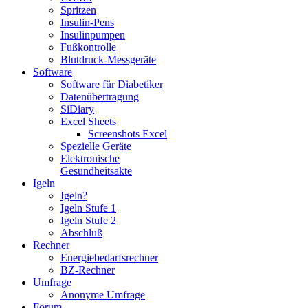
Spritzen
Insulin-Pens
Insulinpumpen
Fußkontrolle
Blutdruck-Messgeräte
Software
Software für Diabetiker
Datenübertragung
SiDiary
Excel Sheets
Screenshots Excel
Spezielle Geräte
Elektronische
Gesundheitsakte
Igeln
Igeln?
Igeln Stufe 1
Igeln Stufe 2
Abschluß
Rechner
Energiebedarfsrechner
BZ-Rechner
Umfrage
Anonyme Umfrage
Forum