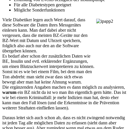
Für alle Diabetestypen geeignet
Mögliche Sonderfunktionen
Viele Diabetiker legen auch Wert darauf, dass
diese Software die Daten ihres Messgerätes
einlesen kann. Man darf dabei aber nicht
vergessen, dass die meisten BZ-Geräte nur den
BZ-Wert mit Datum und Uhrzeit speichern,
folglich also auch nur den an die Software
übergeben können.
Es bedarf aber schon der zusätzlichen Daten wie
BE, Insulin und evtl. erklärender Ergänzungen,
um einen Blutzuckerwert interpretieren zu können.
Sonst ist es wie bei einem Film, bei dem man den
Ton abdreht: man sieht zwar dass sich etwas
bewegt aber man hat keine Ahnung warum.
Die ergänzenden Angaben machen es dann möglich zu analysieren,
warum
ein BZ nicht da ist wo man ihn eigentlich gern hätte. Das ist
wie bei einem Kriminalfall: je mehr Indizien man hat, desto eher
kann man den Fall lösen (und die Erkenntnisse in die Prävention
weiterer Straftaten einfließen lassen).
Daraus leitet sich auch schon ab, dass es nicht zwingend notwendig
ist jeden Tag alle möglichen Daten zu erfassen (sieht dann aber
schon besser aus). Aber zumindest wenn mal etwas aus dem Ruder