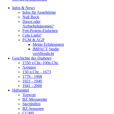
Infos & News
Infos für Angehörige
Null Bock
Dawn oder
Aufstehphänomen?
Fett-Protein-Einheiten
Cola Light?
FGM & AGP
Meine Erfahrungen
IMPACT Studie
veröffentlicht
Geschichte des Diabetes
1550 v.Chr.-100n.Chr.
Aretaios
150 n.Chr. - 1673
1776 - 1908
1921 - 1940
1941 - 2006
Hilfsmittel
Vorwort
BZ-Messgeräte
Stechhilfen
BZ-Sensoren
CGMS