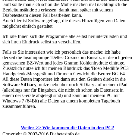
läuft sollte man sich schon die Mühe machen mal nachträglich die
Begleitumstände zu erfassen, damit man später mit seinem
Diabetesteam diesen Fall bearbeiten kann.
Auch hier ist Software gefragt, die dieses Hinzufügen von Daten
möglichst einfach gestaltet.
Ich rate Ihnen sich die Programme alle selbst herunterzuladen und
sich ihren Eindruck selbst zu verschaffen.
Falls es Sie interessiert wie ich persönlich das mache: ich habe
derzeit die Insulinpumpe 'Deltec Cozmo' im Einsatz, in die ich jeden
gemessenen BZ-Wert und jedes Gramm Kohlenhydrate eintrage.
Zusätzlich nutze ich für meinen Blutdruck das 'Boso Medilife PC3'
Handgelenk-Messgerät und für mein Gewicht die Beurer BG 64.
All diese Daten importiere ich dann aus den Geräten direkt in die
Software
SiDiary
, nutze nebenher noch SiDiary auf meinem iPad
(allerdings nur für Eingaben, die nicht eh schon als Datensatz in
einem der Geräte abgelegt sind) und kann auf meinem PC mit
Windows 7 (64Bit) alle Daten zu einem kompletten Tagebuch
zusammenführen.
Weiter >> Wie kommen die Daten in den PC?
Copyright © 2003-2016 Diabetesinfo.de