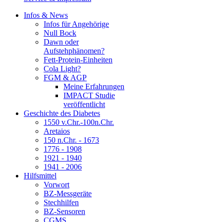
Infos & News
Infos für Angehörige
Null Bock
Dawn oder
Aufstehphänomen?
Fett-Protein-Einheiten
Cola Light?
FGM & AGP
Meine Erfahrungen
IMPACT Studie
veröffentlicht
Geschichte des Diabetes
1550 v.Chr.-100n.Chr.
Aretaios
150 n.Chr. - 1673
1776 - 1908
1921 - 1940
1941 - 2006
Hilfsmittel
Vorwort
BZ-Messgeräte
Stechhilfen
BZ-Sensoren
CGMS