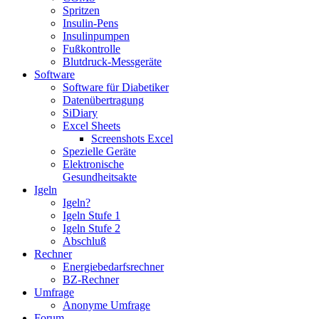
Spritzen
Insulin-Pens
Insulinpumpen
Fußkontrolle
Blutdruck-Messgeräte
Software
Software für Diabetiker
Datenübertragung
SiDiary
Excel Sheets
Screenshots Excel
Spezielle Geräte
Elektronische
Gesundheitsakte
Igeln
Igeln?
Igeln Stufe 1
Igeln Stufe 2
Abschluß
Rechner
Energiebedarfsrechner
BZ-Rechner
Umfrage
Anonyme Umfrage
Forum