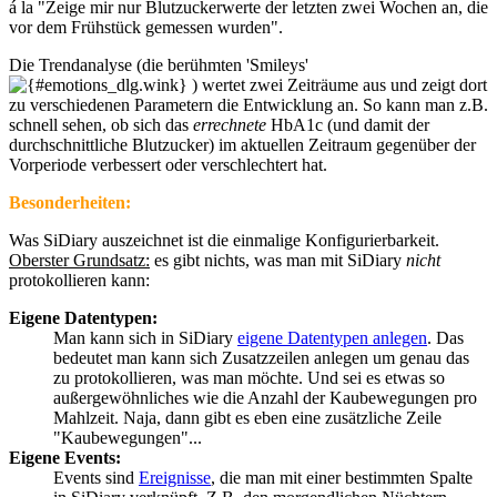
á la "Zeige mir nur Blutzuckerwerte der letzten zwei Wochen an, die
vor dem Frühstück gemessen wurden".
Die Trendanalyse (die berühmten 'Smileys'
) wertet zwei Zeiträume aus und zeigt dort
zu verschiedenen Parametern die Entwicklung an. So kann man z.B.
schnell sehen, ob sich das
errechnete
HbA1c (und damit der
durchschnittliche Blutzucker) im aktuellen Zeitraum gegenüber der
Vorperiode verbessert oder verschlechtert hat.
Besonderheiten:
Was SiDiary auszeichnet ist die einmalige Konfigurierbarkeit.
Oberster Grundsatz:
es gibt nichts, was man mit SiDiary
nicht
protokollieren kann:
Eigene Datentypen:
Man kann sich in SiDiary
eigene Datentypen anlegen
. Das
bedeutet man kann sich Zusatzzeilen anlegen um genau das
zu protokollieren, was man möchte. Und sei es etwas so
außergewöhnliches wie die Anzahl der Kaubewegungen pro
Mahlzeit. Naja, dann gibt es eben eine zusätzliche Zeile
"Kaubewegungen"...
Eigene Events:
Events sind
Ereignisse
, die man mit einer bestimmten Spalte