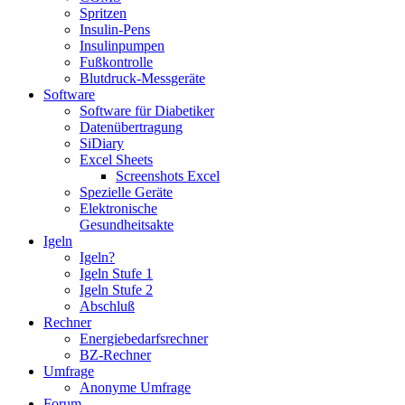
Spritzen
Insulin-Pens
Insulinpumpen
Fußkontrolle
Blutdruck-Messgeräte
Software
Software für Diabetiker
Datenübertragung
SiDiary
Excel Sheets
Screenshots Excel
Spezielle Geräte
Elektronische
Gesundheitsakte
Igeln
Igeln?
Igeln Stufe 1
Igeln Stufe 2
Abschluß
Rechner
Energiebedarfsrechner
BZ-Rechner
Umfrage
Anonyme Umfrage
Forum