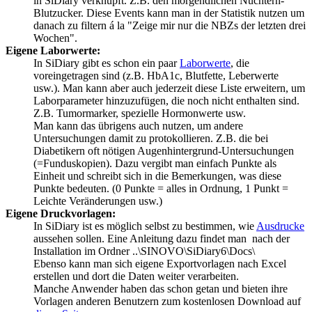
in SiDiary verknüpft. Z.B. den morgendlichen Nüchtern-
Blutzucker. Diese Events kann man in der Statistik nutzen um
danach zu filtern á la "Zeige mir nur die NBZs der letzten drei
Wochen".
Eigene Laborwerte:
In SiDiary gibt es schon ein paar
Laborwerte
, die
voreingetragen sind (z.B. HbA1c, Blutfette, Leberwerte
usw.). Man kann aber auch jederzeit diese Liste erweitern, um
Laborparameter hinzuzufügen, die noch nicht enthalten sind.
Z.B. Tumormarker, spezielle Hormonwerte usw.
Man kann das übrigens auch nutzen, um andere
Untersuchungen damit zu protokollieren. Z.B. die bei
Diabetikern oft nötigen Augenhintergrund-Untersuchungen
(=Funduskopien). Dazu vergibt man einfach Punkte als
Einheit und schreibt sich in die Bemerkungen, was diese
Punkte bedeuten. (0 Punkte = alles in Ordnung, 1 Punkt =
Leichte Veränderungen usw.)
Eigene Druckvorlagen:
In SiDiary ist es möglich selbst zu bestimmen, wie
Ausdrucke
aussehen sollen. Eine Anleitung dazu findet man nach der
Installation im Ordner ..\SINOVO\SiDiary6\Docs\
Ebenso kann man sich eigene Exportvorlagen nach Excel
erstellen und dort die Daten weiter verarbeiten.
Manche Anwender haben das schon getan und bieten ihre
Vorlagen anderen Benutzern zum kostenlosen Download auf