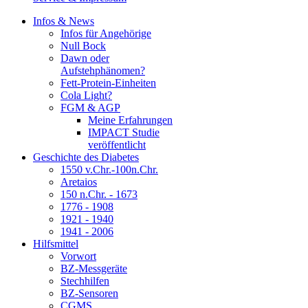
Infos & News
Infos für Angehörige
Null Bock
Dawn oder
Aufstehphänomen?
Fett-Protein-Einheiten
Cola Light?
FGM & AGP
Meine Erfahrungen
IMPACT Studie
veröffentlicht
Geschichte des Diabetes
1550 v.Chr.-100n.Chr.
Aretaios
150 n.Chr. - 1673
1776 - 1908
1921 - 1940
1941 - 2006
Hilfsmittel
Vorwort
BZ-Messgeräte
Stechhilfen
BZ-Sensoren
CGMS