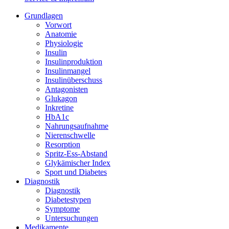
Grundlagen
Vorwort
Anatomie
Physiologie
Insulin
Insulinproduktion
Insulinmangel
Insulinüberschuss
Antagonisten
Glukagon
Inkretine
HbA1c
Nahrungsaufnahme
Nierenschwelle
Resorption
Spritz-Ess-Abstand
Glykämischer Index
Sport und Diabetes
Diagnostik
Diagnostik
Diabetestypen
Symptome
Untersuchungen
Medikamente