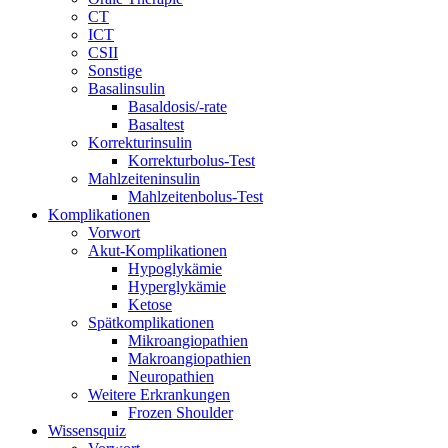
CT
ICT
CSII
Sonstige
Basalinsulin
Basaldosis/-rate
Basaltest
Korrekturinsulin
Korrekturbolus-Test
Mahlzeiteninsulin
Mahlzeitenbolus-Test
Komplikationen
Vorwort
Akut-Komplikationen
Hypoglykämie
Hyperglykämie
Ketose
Spätkomplikationen
Mikroangiopathien
Makroangiopathien
Neuropathien
Weitere Erkrankungen
Frozen Shoulder
Wissensquiz