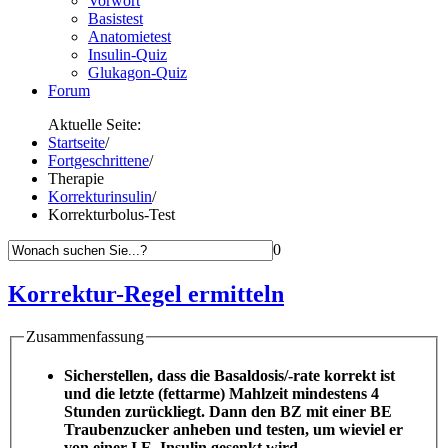
Vorwort
Basistest
Anatomietest
Insulin-Quiz
Glukagon-Quiz
Forum
Aktuelle Seite:
Startseite
/
Fortgeschrittene
/
Therapie
Korrekturinsulin
/
Korrekturbolus-Test
0
Korrektur-Regel ermitteln
Zusammenfassung
Sicherstellen, dass die Basaldosis/-rate korrekt ist
und die letzte (fettarme) Mahlzeit mindestens 4
Stunden zurückliegt. Dann den BZ mit einer BE
Traubenzucker anheben und testen, um wieviel er
von einer I.E. Insulin gesenkt wird.