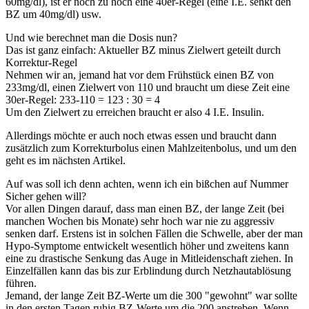
60mg/dl), ist er noch zu hoch eine 40er-Regel (eine I.E. senkt den
BZ um 40mg/dl) usw.
Und wie berechnet man die Dosis nun?
Das ist ganz einfach:
Aktueller BZ minus Zielwert geteilt durch
Korrektur-Regel
Nehmen wir an, jemand hat vor dem Frühstück einen BZ von
233mg/dl, einen Zielwert von 110 und braucht um diese Zeit eine
30er-Regel: 233-110 = 123 : 30 = 4
Um den Zielwert zu erreichen braucht er also 4 I.E. Insulin.
Allerdings möchte er auch noch etwas essen und braucht dann
zusätzlich zum Korrekturbolus einen
Mahlzeitenbolus
, und um den
geht es im nächsten Artikel.
Auf was soll ich denn achten, wenn ich ein bißchen auf Nummer
Sicher gehen will?
Vor allen Dingen darauf, dass man einen BZ, der lange Zeit (bei
manchen Wochen bis Monate) sehr hoch war nie zu aggressiv
senken darf. Erstens ist in solchen Fällen die Schwelle, aber der man
Hypo-Symptome entwickelt wesentlich höher und zweitens kann
eine zu drastische Senkung das Auge in Mitleidenschaft ziehen. In
Einzelfällen kann das bis zur Erblindung durch Netzhautablösung
führen.
Jemand, der lange Zeit BZ-Werte um die 300 "gewohnt" war sollte
in den ersten Tagen ruhig BZ-Werte um die 200 anstreben. Wenn