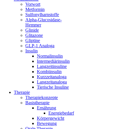
Vorwort
Metformin
Sulfonylharnstoffe
Alpha-Glucosidase-
Hemmer
Glinide
Glitazone
Gliptine
GLP-1 Analoga
Insulin
Normalinsulin
Intermediärinsulin
Langzeitinsuline
Kombiinsulin
Kurzzeitanaloga
Langzeitanaloga
Tierische Insuline
Therapie
Therapiekonzepte
Basistherapie
Ernährung
Energiebedarf
Körpergewicht
Bewegung
Orale Therapie