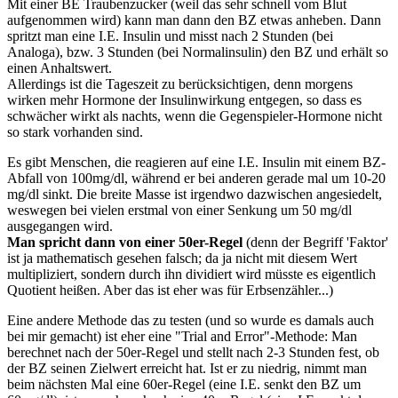
Mit einer BE Traubenzucker (weil das sehr schnell vom Blut
aufgenommen wird) kann man dann den BZ etwas anheben. Dann
spritzt man eine I.E. Insulin und misst nach 2 Stunden (bei
Analoga), bzw. 3 Stunden (bei Normalinsulin) den BZ und erhält so
einen Anhaltswert.
Allerdings ist die Tageszeit zu berücksichtigen, denn morgens
wirken mehr Hormone der Insulinwirkung entgegen, so dass es
schwächer wirkt als nachts, wenn die Gegenspieler-Hormone nicht
so stark vorhanden sind.
Es gibt Menschen, die reagieren auf eine I.E. Insulin mit einem BZ-
Abfall von 100mg/dl, während er bei anderen gerade mal um 10-20
mg/dl sinkt. Die breite Masse ist irgendwo dazwischen angesiedelt,
weswegen bei vielen erstmal von einer Senkung um 50 mg/dl
ausgegangen wird.
Man spricht dann von einer 50er-Regel
(denn der Begriff 'Faktor'
ist ja mathematisch gesehen falsch; da ja nicht mit diesem Wert
multipliziert, sondern durch ihn dividiert wird müsste es eigentlich
Quotient heißen. Aber das ist eher was für Erbsenzähler...)
Eine andere Methode das zu testen (und so wurde es damals auch
bei mir gemacht) ist eher eine "Trial and Error"-Methode: Man
berechnet nach der 50er-Regel und stellt nach 2-3 Stunden fest, ob
der BZ seinen Zielwert erreicht hat. Ist er zu niedrig, nimmt man
beim nächsten Mal eine 60er-Regel (eine I.E. senkt den BZ um