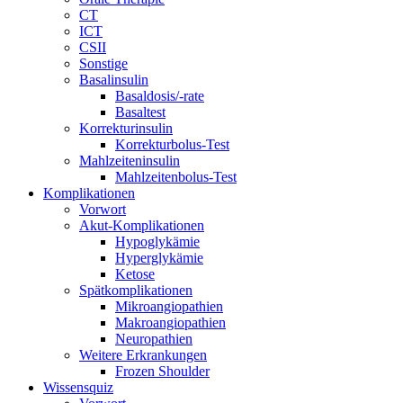
CT
ICT
CSII
Sonstige
Basalinsulin
Basaldosis/-rate
Basaltest
Korrekturinsulin
Korrekturbolus-Test
Mahlzeiteninsulin
Mahlzeitenbolus-Test
Komplikationen
Vorwort
Akut-Komplikationen
Hypoglykämie
Hyperglykämie
Ketose
Spätkomplikationen
Mikroangiopathien
Makroangiopathien
Neuropathien
Weitere Erkrankungen
Frozen Shoulder
Wissensquiz