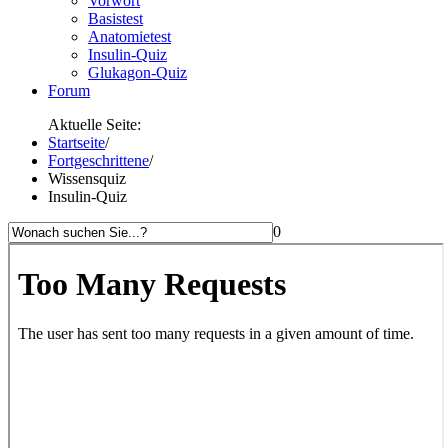
Vorwort
Basistest
Anatomietest
Insulin-Quiz
Glukagon-Quiz
Forum
Aktuelle Seite:
Startseite
/
Fortgeschrittene
/
Wissensquiz
Insulin-Quiz
0