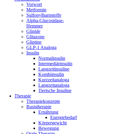
Vorwort
Metformin
Sulfonylharnstoffe
Alpha-Glucosidase-
Hemmer
Glinide
Glitazone
Gliptine
GLP-1 Analoga
Insulin
Normalinsulin
Intermediärinsulin
Langzeitinsuline
Kombiinsulin
Kurzzeitanaloga
Langzeitanaloga
Tierische Insuline
Therapie
Therapiekonzepte
Basistherapie
Ernährung
Energiebedarf
Körpergewicht
Bewegung
Orale Therapie