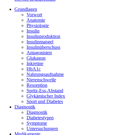
Grundlagen
Vorwort
Anatomie
Physiologie
Insulin
Insulinproduktion
Insulinmangel
Insulinüberschuss
Antagonisten
Glukagon
Inkretine
HbA1c
Nahrungsaufnahme
Nierenschwelle
Resorption
Spritz-Ess-Abstand
Glykämischer Index
Sport und Diabetes
Diagnostik
Diagnostik
Diabetestypen
Symptome
Untersuchungen
Medikamente