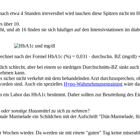
nach etwa 4 Stunden irreversibel wird tauchen diese Spitzen nicht im 
s über 10.
oht, und ab 16 finden sie sich häufiger auf den Intensivstationen im di
rechnet nach der Formel HbA1c (%) = 0,031 · durchschn. BZ (mg/dl) +
tzlich schlecht, aber bei einem so niedrigen Durchschnitts-BZ sinkt auc
nehmen kann.
s sicher nicht verkehrt mit dem behandelnden Arzt durchzusprechen, ob
worden sind. Auch ein spezielles
Hypo-Wahrnehmungstraining
wäre dan
m ein Labor das HbA1c bestimmt. Daher sollten zur Beurteilung des Ei
t oder sonstige Hausmittel zu sich zu nehmen?
rmale Marmelade ein Schildchen mit der Aufschrift "Diät-Marmelade, fü
ar Wochen wieder. Da werden sie mit
einem
"guten" Tag keine miserabl