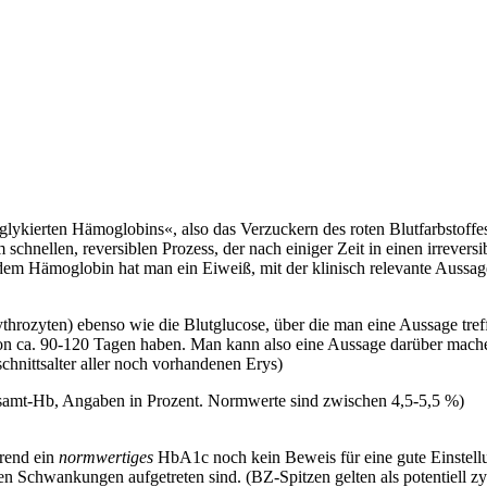
glykierten Hämoglobins«
, also das Verzuckern des roten Blutfarbstoff
chnellen, reversiblen Prozess, der nach einiger Zeit in einen irrevers
t dem Hämoglobin hat man ein Eiweiß, mit der klinisch relevante Auss
ythrozyten) ebenso wie die Blutglucose, über die man eine Aussage treff
on ca. 90-120 Tagen haben. Man kann also eine Aussage darüber mach
chnittsalter aller noch vorhandenen Erys)
samt-Hb, Angaben in Prozent. Normwerte sind zwischen 4,5-5,5 %)
hrend ein
normwertiges
HbA1c noch kein Beweis für eine gute Einstellu
 Schwankungen aufgetreten sind. (BZ-Spitzen gelten als potentiell zy