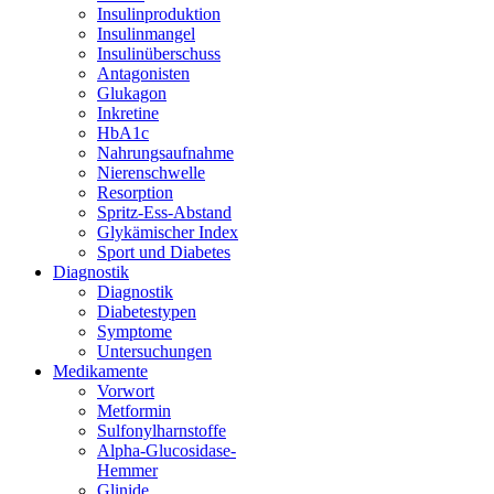
Insulinproduktion
Insulinmangel
Insulinüberschuss
Antagonisten
Glukagon
Inkretine
HbA1c
Nahrungsaufnahme
Nierenschwelle
Resorption
Spritz-Ess-Abstand
Glykämischer Index
Sport und Diabetes
Diagnostik
Diagnostik
Diabetestypen
Symptome
Untersuchungen
Medikamente
Vorwort
Metformin
Sulfonylharnstoffe
Alpha-Glucosidase-
Hemmer
Glinide