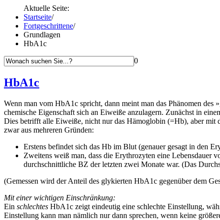
Aktuelle Seite:
Startseite
/
Fortgeschrittene
/
Grundlagen
HbA1c
0
HbA1c
Wenn man vom HbA1c spricht, dann meint man das Phänomen des
»
chemische Eigenschaft sich an Eiweiße anzulagern. Zunächst in einem s
Dies betrifft alle Eiweiße, nicht nur das Hämoglobin (=Hb), aber mi
zwar aus mehreren Gründen:
Erstens befindet sich das Hb im Blut (genauer gesagt in den Er
Zweitens weiß man, dass die Erythrozyten eine Lebensdauer v
durchschnittliche BZ der letzten zwei Monate war. (Das Durchs
(Gemessen wird der Anteil des glykierten HbA1c gegenüber dem Ge
Mit einer wichtigen Einschränkung:
Ein
schlechtes
HbA1c zeigt eindeutig eine schlechte Einstellung, wä
Einstellung kann man nämlich nur dann sprechen, wenn keine größeren