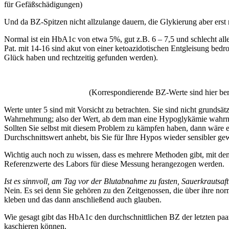
für Gefäßschädigungen)
Und da BZ-Spitzen nicht allzulange dauern, die Glykierung aber erst 
Normal ist ein HbA1c von etwa 5%, gut z.B. 6 – 7,5 und schlecht alle
Pat. mit 14-16 sind akut von einer ketoazidotischen Entgleisung bedr
Glück haben und rechtzeitig gefunden werden).
(Korrespondierende BZ-Werte sind hier be
Werte unter 5 sind mit Vorsicht zu betrachten. Sie sind nicht grundsä
Wahrnehmung; also der Wert, ab dem man eine Hypoglykämie wahr
Sollten Sie selbst mit diesem Problem zu kämpfen haben, dann wäre e
Durchschnittswert anhebt, bis Sie für Ihre Hypos wieder sensibler ge
Wichtig auch noch zu wissen, dass es mehrere Methoden gibt, mit de
Referenzwerte des Labors für diese Messung herangezogen werden.
Ist es sinnvoll, am Tag vor der Blutabnahme zu fasten, Sauerkrautsaf
Nein. Es sei denn Sie gehören zu den Zeitgenossen, die über ihre no
kleben und das dann anschließend auch glauben.
Wie gesagt gibt das HbA1c den durchschnittlichen BZ der letzten pa
kaschieren können.