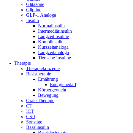
Glitazone
Gliptine
GLP-1 Analoga
Insulin
Normalinsulin
Intermediärinsulin
Langzeitinsuline
Kombiinsulin
Kurzzeitanaloga
Langzeitanaloga
Tierische Insuline
Therapie
Therapiekonzepte
Basistherapie
Ernährung
Energiebedarf
Körpergewicht
Bewegung
Orale Therapie
CT
ICT
CSII
Sonstige
Basalinsulin
Basaldosis/-rate