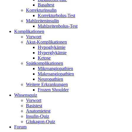
Basaltest
Korrekturinsulin
Korrekturbolus-Test
Mahlzeiteninsulin
Mahlzeitenbolus-Test
Komplikationen
Vorwort
Akut-Komplikationen
Hypoglykämie
Hyperglykämie
Ketose
Spätkomplikationen
Mikroangiopathien
Makroangiopathien
Neuropathien
Weitere Erkrankungen
Frozen Shoulder
Wissensquiz
Vorwort
Basistest
Anatomietest
Insulin-Quiz
Glukagon-Quiz
Forum