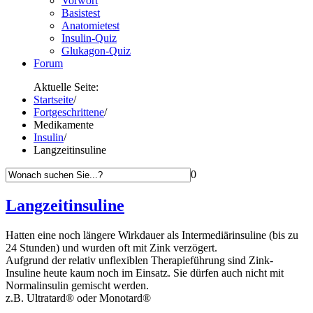
Vorwort
Basistest
Anatomietest
Insulin-Quiz
Glukagon-Quiz
Forum
Aktuelle Seite:
Startseite
/
Fortgeschrittene
/
Medikamente
Insulin
/
Langzeitinsuline
0
Langzeitinsuline
Hatten eine noch längere Wirkdauer als Intermediärinsuline (bis zu
24 Stunden) und wurden oft mit Zink verzögert.
Aufgrund der relativ unflexiblen Therapieführung sind Zink-
Insuline heute kaum noch im Einsatz. Sie dürfen auch nicht mit
Normalinsulin gemischt werden.
z.B. Ultratard® oder Monotard®