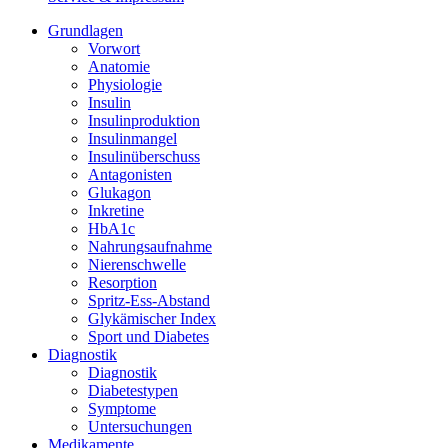
Grundlagen
Vorwort
Anatomie
Physiologie
Insulin
Insulinproduktion
Insulinmangel
Insulinüberschuss
Antagonisten
Glukagon
Inkretine
HbA1c
Nahrungsaufnahme
Nierenschwelle
Resorption
Spritz-Ess-Abstand
Glykämischer Index
Sport und Diabetes
Diagnostik
Diagnostik
Diabetestypen
Symptome
Untersuchungen
Medikamente