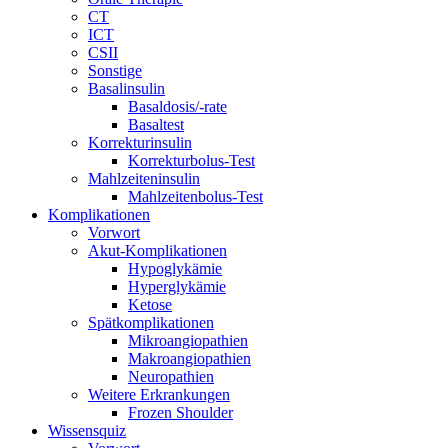
CT
ICT
CSII
Sonstige
Basalinsulin
Basaldosis/-rate
Basaltest
Korrekturinsulin
Korrekturbolus-Test
Mahlzeiteninsulin
Mahlzeitenbolus-Test
Komplikationen
Vorwort
Akut-Komplikationen
Hypoglykämie
Hyperglykämie
Ketose
Spätkomplikationen
Mikroangiopathien
Makroangiopathien
Neuropathien
Weitere Erkrankungen
Frozen Shoulder
Wissensquiz