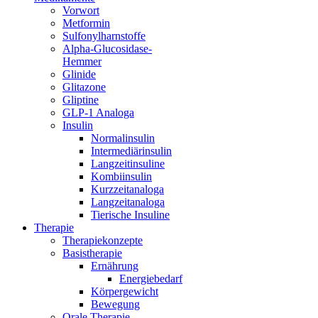
Vorwort
Metformin
Sulfonylharnstoffe
Alpha-Glucosidase-
Hemmer
Glinide
Glitazone
Gliptine
GLP-1 Analoga
Insulin
Normalinsulin
Intermediärinsulin
Langzeitinsuline
Kombiinsulin
Kurzzeitanaloga
Langzeitanaloga
Tierische Insuline
Therapie
Therapiekonzepte
Basistherapie
Ernährung
Energiebedarf
Körpergewicht
Bewegung
Orale Therapie