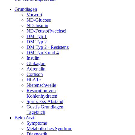
Grundlagen
Vorwort
ND-Glucose
ND-Insulin
ND-Fettstoffwechsel
DM Typ 1
DM Typ 2
DM Typ 2 - Resistenz
DM Typ 3 und 4
Insulin
Glukagon
Adrenalin
Cortison
HbA1c
Nierenschwelle
Resorption von
Kohlenhydraten
Spritz-Ess-Abstand
Gustl's Grundlagen
Tagebuch
Beim Arzt
Symptome
Metabolisches Syndrom
Diagnostik