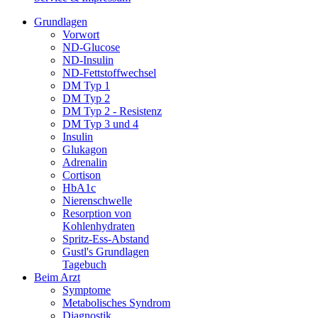
Grundlagen
Vorwort
ND-Glucose
ND-Insulin
ND-Fettstoffwechsel
DM Typ 1
DM Typ 2
DM Typ 2 - Resistenz
DM Typ 3 und 4
Insulin
Glukagon
Adrenalin
Cortison
HbA1c
Nierenschwelle
Resorption von
Kohlenhydraten
Spritz-Ess-Abstand
Gustl's Grundlagen
Tagebuch
Beim Arzt
Symptome
Metabolisches Syndrom
Diagnostik