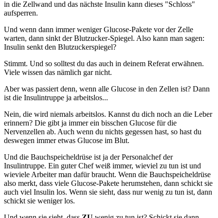
in die Zellwand und das nächste Insulin kann dieses "Schloss"
aufsperren.
Und wenn dann immer weniger Glucose-Pakete vor der Zelle
warten, dann sinkt der Blutzucker-Spiegel. Also kann man sagen:
Insulin senkt den Blutzuckerspiegel?
Stimmt. Und so solltest du das auch in deinem Referat erwähnen.
Viele wissen das nämlich gar nicht.
Aber was passiert denn, wenn alle Glucose in den Zellen ist? Dann
ist die Insulintruppe ja arbeitslos...
Nein, die wird niemals arbeitslos. Kannst du dich noch an die Leber
erinnern? Die gibt ja immer ein bisschen Glucose für die
Nervenzellen ab. Auch wenn du nichts gegessen hast, so hast du
deswegen immer etwas Glucose im Blut.
Und die Bauchspeicheldrüse ist ja der Personalchef der
Insulintruppe. Ein guter Chef weiß immer, wieviel zu tun ist und
wieviele Arbeiter man dafür braucht. Wenn die Bauchspeicheldrüse
also merkt, dass viele Glucose-Pakete herumstehen, dann schickt sie
auch viel Insulin los. Wenn sie sieht, dass nur wenig zu tun ist, dann
schickt sie weniger los.
Und wenn sie sieht, dass
ZU
wenig zu tun ist? Schickt sie dann